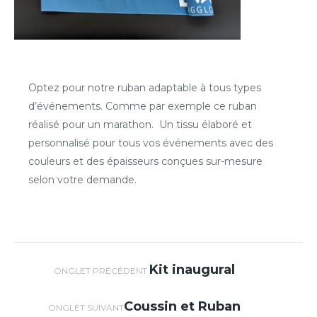
Optez pour notre ruban adaptable à tous types
d’événements. Comme par exemple ce ruban
réalisé pour un marathon. Un tissu élaboré et
personnalisé pour tous vos événements avec des
couleurs et des épaisseurs conçues sur-mesure
selon votre demande.
Navigation de
Kit inaugural
Onglet
ONGLET PRÉCÉDENT
précédent
commentaire
Coussin et Ruban
Projets
ONGLET SUIVANT