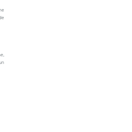
ne
de
e,
un