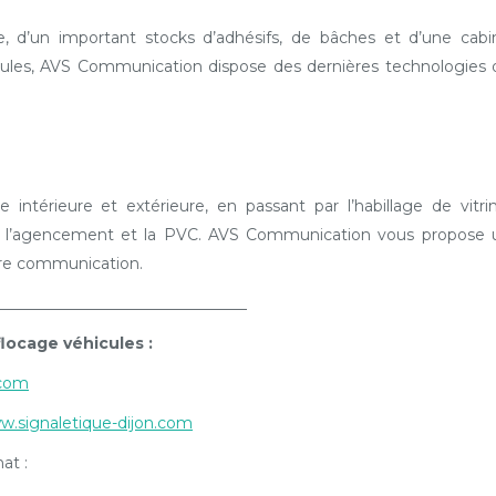
, d’un important stocks d’adhésifs, de bâches et d’une cabi
ules, AVS Communication dispose des dernières technologies 
intérieure et extérieure, en passant par l’habillage de vitrin
ure, l’agencement et la PVC. AVS Communication vous propose 
tre communication.
________________________________
flocage véhicules :
.com
.signaletique-dijon.com
at :