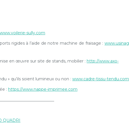
www.voilerie-sully.com
orts rigides à l’aide de notre machine de fraisage :
www.usinag
 mise en œuvre sur site de stands, mobilier :
http://www.axo-
ndu » qu’ils soient lumineux ou non :
www.cadre-tissu-tendu.com
ée :
https://www.nappe-imprimee.com
___________________________
O QUADRI