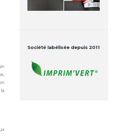
Société labélisée depuis 2011
in
e,
on
la
ux