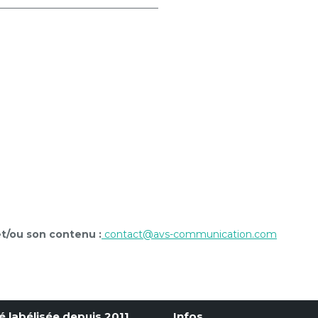
________________________________
t/ou son contenu :
contact@avs-communication.com
é labélisée depuis 2011
Infos