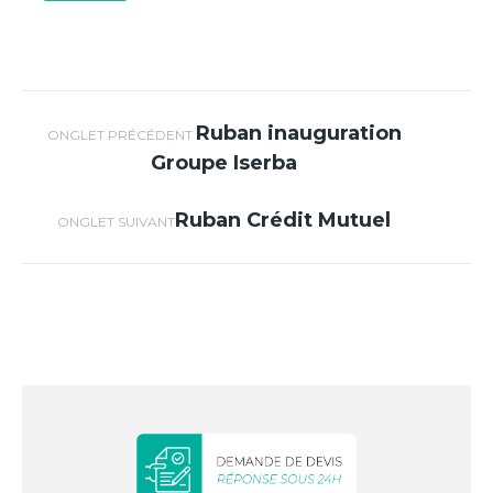
Navigation de
Ruban inauguration
Onglet
ONGLET PRÉCÉDENT
Groupe Iserba
précédent
commentaire
Ruban Crédit Mutuel
Projets
ONGLET SUIVANT
similaires