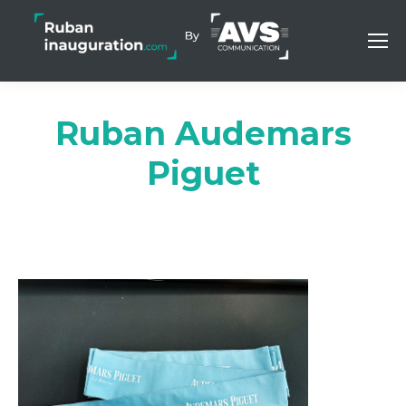
Ruban Audemars
Piguet