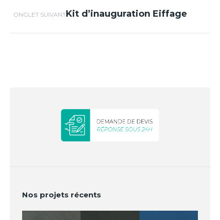
Kit d’inauguration Eiffage
Projets
ONGLET SUIVANT
similaires
Nos projets récents