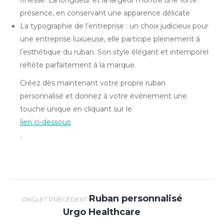
finesse. La longueur et la largeur montre une forte
présence, en conservant une apparence délicate
La typographie de l’entreprise : un choix judicieux pour
une entreprise luxueuse, elle participe pleinement à
l’esthétique du ruban. Son style élégant et intemporel
reflète parfaitement à la marque.
Créez dès maintenant votre propre ruban
personnalisé et donnez à votre événement une
touche unique en cliquant sur le
lien ci-dessous
.
Navigation de
Ruban personnalisé
Onglet
ONGLET PRÉCÉDENT
Urgo Healthcare
précédent
commentaire