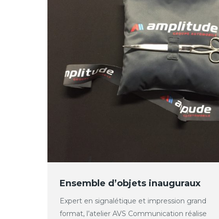
Ensemble d’objets inauguraux
Expert en signalétique et impression grand
format, l’atelier AVS Communication réalise