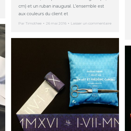
cm) et un ruban inaugural. L’ensemble est
aux couleurs du client et
Par
Timothee
26 mai 2016
Laisser un commentaire