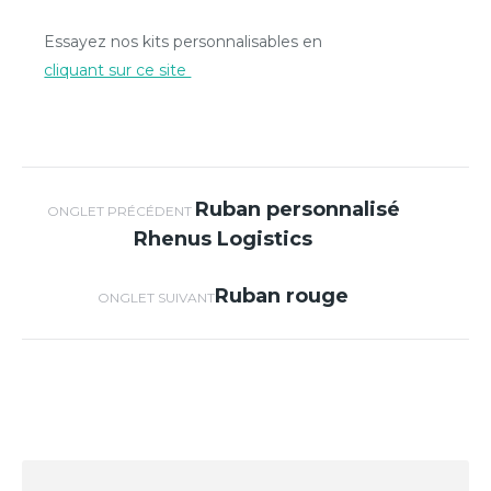
Essayez nos kits personnalisables en
cliquant sur ce site
Navigation de
Ruban personnalisé
Onglet
ONGLET PRÉCÉDENT
Rhenus Logistics
précédent
commentaire
Ruban rouge
Projets
ONGLET SUIVANT
similaires