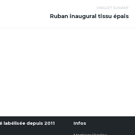
ONGLET SUIVANT
Ruban inaugural tissu épais
Projets
similaires
é labélisée depuis 2011
Infos