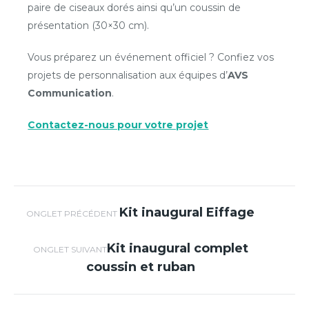
paire de ciseaux dorés ainsi qu’un coussin de
présentation (30×30 cm).
Vous préparez un événement officiel ? Confiez vos
projets de personnalisation aux équipes d’
AVS
Communication
.
Contactez-nous pour votre projet
Navigation de
Kit inaugural Eiffage
Onglet
ONGLET PRÉCÉDENT
précédent
commentaire
Kit inaugural complet
Projets
ONGLET SUIVANT
coussin et ruban
similaires