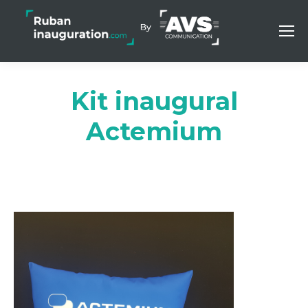
Kit inaugural
Actemium