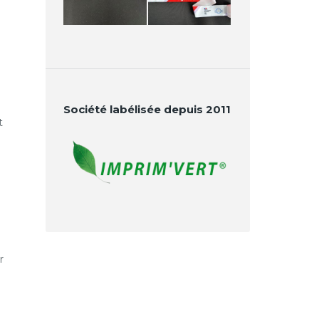
Société labélisée depuis 2011
t
e
r