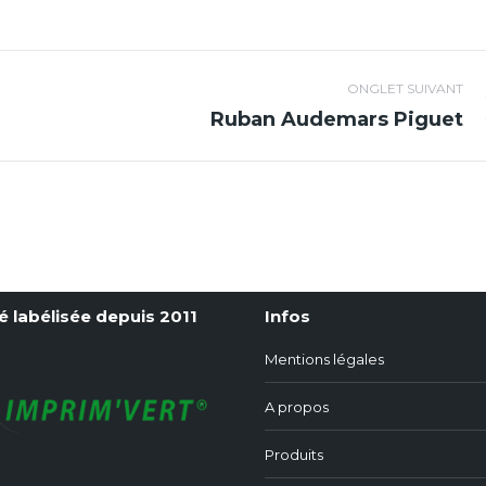
ONGLET SUIVANT
Ruban Audemars Piguet
Projets
similaires
é labélisée depuis 2011
Infos
Mentions légales
A propos
Produits