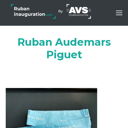
Ruban Audemars
Piguet