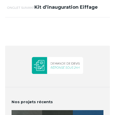
Kit d’inauguration Eiffage
Projets
ONGLET SUIVANT
similaires
Nos projets récents