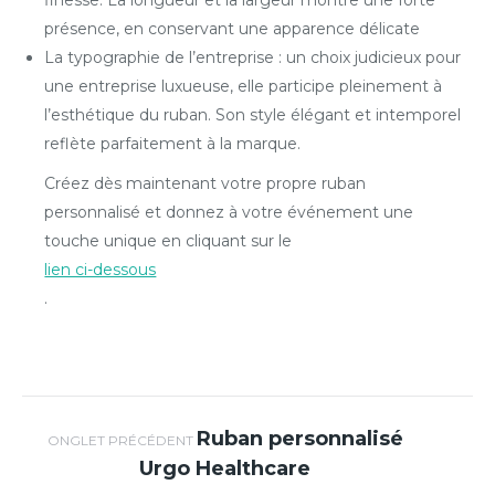
finesse. La longueur et la largeur montre une forte
présence, en conservant une apparence délicate
La typographie de l’entreprise : un choix judicieux pour
une entreprise luxueuse, elle participe pleinement à
l’esthétique du ruban. Son style élégant et intemporel
reflète parfaitement à la marque.
Créez dès maintenant votre propre ruban
personnalisé et donnez à votre événement une
touche unique en cliquant sur le
lien ci-dessous
.
Navigation de
Ruban personnalisé
Onglet
ONGLET PRÉCÉDENT
Urgo Healthcare
précédent
commentaire